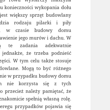
u konieczności wykopania dołu
est większy sprzęt budowlany
dzia rodzaju pilarki i piły
pem w czasie budowy domu
tawienie jego murów i dachu. W
ą te zadania adekwatnie
 jednakże, że trzeba podnieść
zęści. W tym celu także stosuje
dowlane. Mogą to być różnego
ntnie w przypadku budowy domu
ch nie korzysta się z tych
 przecież należy pamiętać, że
znakomicie spełnią własną rolę.
eregu przypadków pojawia się