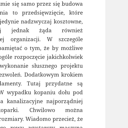
umie się samo przez się budowa
nia to przedsięwzięcie, które
e jedynie nadzwyczaj kosztowne,
iej jednak żąda również
ej organizacji. W szczególe
pamiętać o tym, że by możliwe
ogóle rozpoczęcie jakichkolwiek
wykonanie słusznego projektu
 zezwoleń. Dodatkowym krokiem
damenty. Tutaj przydatne są
 W wypadku kopaniu dołu pod
a kanalizacyjne najporządniej
koparki. Chwilowo można
rozmiary. Wiadomo przecież, że
ego rowu wystarczy maszyna