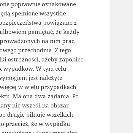
ć one poprawnie oznakowane.
 będą spełnione wszystkie
 bezpieczeństwa powiązane z
 albowiem pamiętać, że każdy
 prowadzonych na nim prac,
sowego przechodnia. Z tego
i ostrożności, ażeby zapobiec
ek wypadków. W tym celu
ymogiem jest należyte
 więcej w wielu przypadkach
ektu. Ma ona dwa zadania. Po
łany nie wszedł na obszar
o drugie pilnuje wszelkich
o przecież, że w wypadku