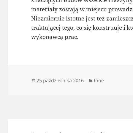
znaczących budów wszelkie maszyny
materiały zostają w miejscu prowad
Niezmiernie istotne jest też zamieszc
traktującej tego, co się konstruuje i 
wykonawcą prac.
Data
Kategorie
25 października 2016
Inne
publikacji