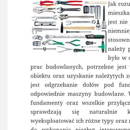
Jak roz
mieszka
jest ni
niemn
stosown
należy 
było w 
prac budowlanych, potrzebne jest 
obiektu oraz uzyskanie należytych
jest odgrzebanie dołów pod fun
odpowiednie maszyny budowlane.
fundamenty oraz wszelkie przyłącz
sprawdzają się naturalnie 
wyeksploatować ich różne typy oraz 
do wykopania niezbyt intensywn