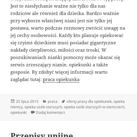
Jest to niesłychanie ważne nie tylko dla nas
rodziców ale również dla dziecka. Bardzo ważnie
przy wyborze właściwej niani jest nie tylko jej
postawa, warto podczas rozmowy zwrócić uwagę na
jej cechy osobowości. Każdy kto planuje opiekować
się czyimś dzieckiem musi posiadać gigantyczne
nakłady cierpliwości, miłości oraz troski. W
poszukiwaniach niańki pomocny może okazać się
serwis zrzeszający nianie, opiekunki a także
gosposie. By zdobyć więcej informacji warto
zaglądać tutaj:
praca opiekunka
Data
Kategorie
Tagi
25 lipca 2015
praca
oferty pracy dla opiekunek
,
opieka
publikacji
niemcy
,
opieka osób starszych
,
opieka osób starszych w niemczech
,
do Idelna niania – gdzie jej szukać
opiekunki
Dodaj komentarz
Przepisy unijne