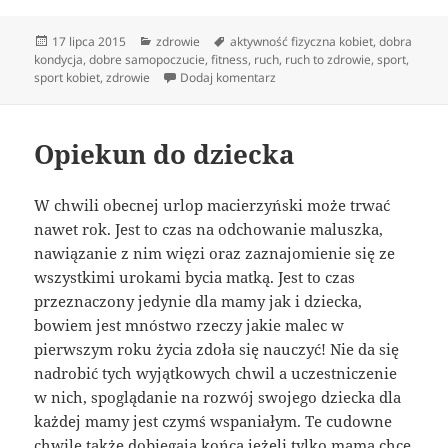
Data
Kategorie
Tagi
17 lipca 2015
zdrowie
aktywność fizyczna kobiet
,
dobra
publikacji
kondycja
,
dobre samopoczucie
,
fitness
,
ruch
,
ruch to zdrowie
,
sport
,
do Ćwiczenia ogólnorozwojowe 
sport kobiet
,
zdrowie
Dodaj komentarz
Opiekun do dziecka
W chwili obecnej urlop macierzyński może trwać
nawet rok. Jest to czas na odchowanie maluszka,
nawiązanie z nim więzi oraz zaznajomienie się ze
wszystkimi urokami bycia matką. Jest to czas
przeznaczony jedynie dla mamy jak i dziecka,
bowiem jest mnóstwo rzeczy jakie malec w
pierwszym roku życia zdoła się nauczyć! Nie da się
nadrobić tych wyjątkowych chwil a uczestniczenie
w nich, spoglądanie na rozwój swojego dziecka dla
każdej mamy jest czymś wspaniałym. Te cudowne
chwile także dobiegają końca jeżeli tylko mama chce