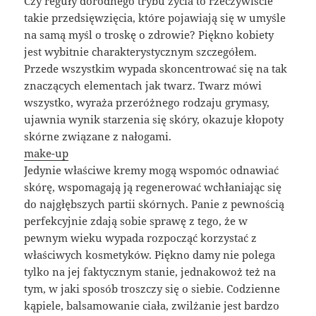
Czy reguły dorodnego trybu życia to rzeczywiście
takie przedsięwzięcia, które pojawiają się w umyśle
na samą myśl o troskę o zdrowie? Piękno kobiety
jest wybitnie charakterystycznym szczegółem.
Przede wszystkim wypada skoncentrować się na tak
znaczących elementach jak twarz. Twarz mówi
wszystko, wyraża przeróżnego rodzaju grymasy,
ujawnia wynik starzenia się skóry, okazuje kłopoty
skórne związane z nałogami.
make-up
Jedynie właściwe kremy mogą wspomóc odnawiać
skórę, wspomagają ją regenerować wchłaniając się
do najgłębszych partii skórnych. Panie z pewnością
perfekcyjnie zdają sobie sprawę z tego, że w
pewnym wieku wypada rozpocząć korzystać z
właściwych kosmetyków. Piękno damy nie polega
tylko na jej faktycznym stanie, jednakowoż też na
tym, w jaki sposób troszczy się o siebie. Codzienne
kąpiele, balsamowanie ciała, zwilżanie jest bardzo