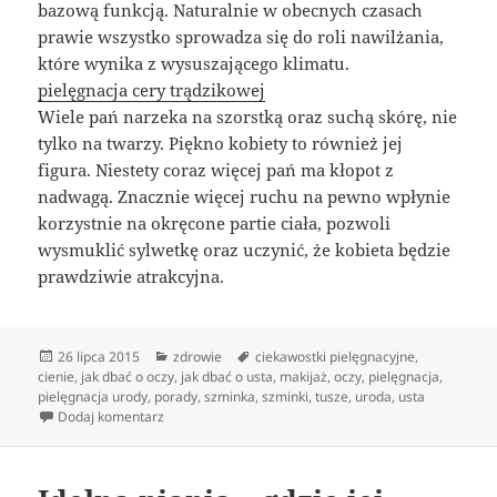
bazową funkcją. Naturalnie w obecnych czasach
prawie wszystko sprowadza się do roli nawilżania,
które wynika z wysuszającego klimatu.
pielęgnacja cery trądzikowej
Wiele pań narzeka na szorstką oraz suchą skórę, nie
tylko na twarzy. Piękno kobiety to również jej
figura. Niestety coraz więcej pań ma kłopot z
nadwagą. Znacznie więcej ruchu na pewno wpłynie
korzystnie na okręcone partie ciała, pozwoli
wysmuklić sylwetkę oraz uczynić, że kobieta będzie
prawdziwie atrakcyjna.
Data
Kategorie
Tagi
26 lipca 2015
zdrowie
ciekawostki pielęgnacyjne
,
publikacji
cienie
,
jak dbać o oczy
,
jak dbać o usta
,
makijaż
,
oczy
,
pielęgnacja
,
pielęgnacja urody
,
porady
,
szminka
,
szminki
,
tusze
,
uroda
,
usta
do Właściwy sposób postępowania kobiety dorosłej
Dodaj komentarz