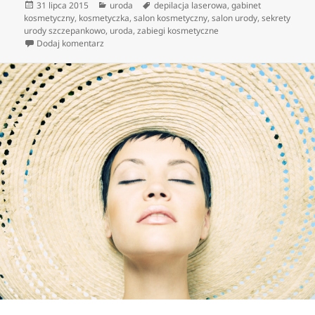
Data
Kategorie
Tagi
31 lipca 2015
uroda
depilacja laserowa
,
gabinet
publikacji
kosmetyczny
,
kosmetyczka
,
salon kosmetyczny
,
salon urody
,
sekrety
urody szczepankowo
,
uroda
,
zabiegi kosmetyczne
do Różnorodne zabiegi dla ciała polecane przez kosm
Dodaj komentarz