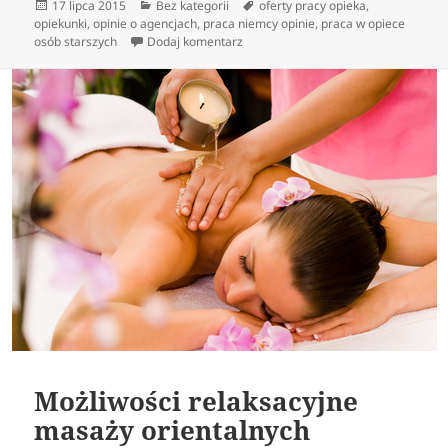
Data
Kategorie
Tagi
17 lipca 2015
Bez kategorii
oferty pracy opieka
,
publikacji
opiekunki
,
opinie o agencjach
,
praca niemcy opinie
,
praca w opiece
do Opiekun do dziecka
osób starszych
Dodaj komentarz
Możliwości relaksacyjne
masaży orientalnych