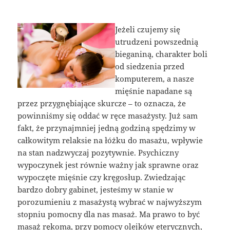
Jeżeli czujemy się
utrudzeni powszednią
bieganiną, charakter boli
od siedzenia przed
komputerem, a nasze
mięśnie napadane są
przez przygnębiające skurcze – to oznacza, że
powinniśmy się oddać w ręce masażysty. Już sam
fakt, że przynajmniej jedną godziną spędzimy w
całkowitym relaksie na łóżku do masażu, wpływie
na stan nadzwyczaj pozytywnie. Psychiczny
wypoczynek jest równie ważny jak sprawne oraz
wypoczęte mięśnie czy kręgosłup. Zwiedzając
bardzo dobry gabinet, jesteśmy w stanie w
porozumieniu z masażystą wybrać w najwyższym
stopniu pomocny dla nas masaż. Ma prawo to być
masaż rękoma, przy pomocy olejków eterycznych,