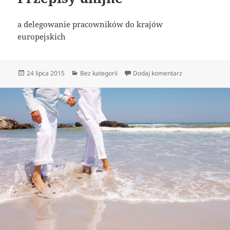
a delegowanie pracowników do krajów
europejskich
Data
Kategorie
do Przepisy unij
24 lipca 2015
Bez kategorii
Dodaj komentarz
publikacji